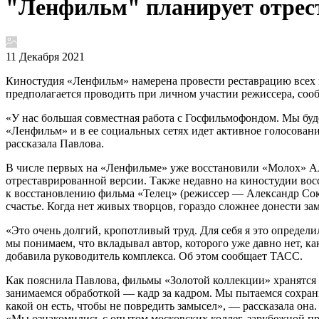
"Ленфильм" планирует отрес
11 Декабря 2021
Киностудия «Ленфильм» намерена провести реставрацию всех 
предполагается проводить при личном участии режиссера, со
«У нас большая совместная работа с Госфильмофондом. Мы буд
«Ленфильм» и в ее социальных сетях идет активное голосован
рассказала Павлова.
В числе первых на «Ленфильме» уже восстановили «Молох» Ал
отреставрированной версии. Также недавно на киностудии вос
к восстановлению фильма «Телец» (режиссер — Александр Соку
счастье. Когда нет живых творцов, гораздо сложнее донести за
«Это очень долгий, кропотливый труд. Для себя я это определ
мы понимаем, что вкладывал автор, которого уже давно нет, ка
добавила руководитель комплекса. Об этом сообщает ТАСС.
Как пояснила Павлова, фильмы «Золотой коллекции» хранятся 
занимаемся обработкой — кадр за кадром. Мы пытаемся сохранит
какой он есть, чтобы не повредить замысел», — рассказала он
«Мы ознакомились с опытом московских коллег, зарубежной пр