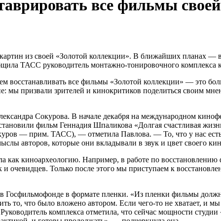
таврировать все фильмы своей
картин из своей «Золотой коллекции». В ближайших планах — в
общила ТАСС руководитель монтажно-тонировочного комплекса 
ем восстанавливать все фильмы «Золотой коллекции» — это боль
ие: мы призвали зрителей и кинокритиков поделиться своим мн
ександра Сокурова. В начале декабря на международном кинофе
становили фильм Геннадия Шпаликова «Долгая счастливая жизнь
ров — прим. ТАСС), — отметила Павлова. — То, что у нас есть
мыслы авторов, которые они вкладывали в звук и цвет своего кин
ила как киноархеологию. Например, в работе по восстановлению 
к и очевидцев. Только после этого мы приступаем к восстановлен
в Госфильмофонде в формате пленки. «Из пленки фильмы должны
ь то, что было вложено автором. Если чего-то не хватает, и мы 
а. Руководитель комплекса отметила, что сейчас мощности студ
актикой, и готовы продолжать», — подчеркнула она.