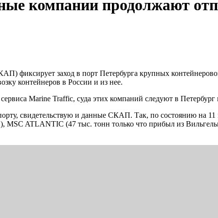
ные компании продолжают отпр
КАП) фиксирует заход в порт Петербурга крупных контейнеров
озку контейнеров в России и из нее.
ервиса Marine Traffic, суда этих компаний следуют в Петербург 
рту, свидетельствую и данные СКАП. Так, по состоянию на 11
фен), MSC ATLANTIC (47 тыс. тонн только что прибыл из Виль