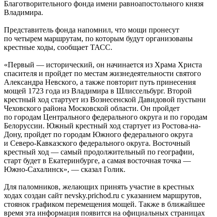
Благотворительного фонда имени равноапостольного князя
Владимира.
Представитель фонда напомнил, что мощи пронесут
по четырем маршрутам, по которым будут организованы
крестные ходы, сообщает ТАСС.
«Первый — исторический, он начинается из Храма Христа
спасителя и пройдет по местам жизнедеятельности святого
Александра Невского, а также повторит путь принесения
мощей 1723 года из Владимира в Шлиссельбург. Второй
крестный ход стартует из Вознесенской Давидовой пустыни
Чеховского района Московской области. Он пройдет
по городам Центрального федерального округа и по городам
Белоруссии. Южный крестный ход стартует из Ростова-на-
Дону, пройдет по городам Южного федерального округа
и Северо-Кавказского федерального округа. Восточный
крестный ход — самый продолжительный по географии,
старт будет в Екатеринбурге, а самая восточная точка —
Южно-Сахалинск», — сказал Голик.
Для паломников, желающих принять участие в крестных
ходах создан сайт nevsky.prichod.ru с указанием маршрутов,
стоянок графиком перемещения мощей. Также в ближайшее
время эта информация появится на официальных страницах