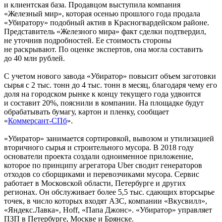
и клиентская база. Продавцом выступила компания
«Железный мир», которая осенью прошлого года продала
«Убиратору» подобный актив в Красногвардейском районе.
Представитель «Железного мира» факт сделки подтвердил,
не уточнив подробностей. Ее стоимость стороны
не раскрывают. По оценке экспертов, она могла составить
до 40 млн рублей.
С учетом нового завода «Убиратор» повысит объем заготовки
сырья с 2 тыс. тонн до 4 тыс. тонн в месяц, благодаря чему его
доля на городском рынке к концу текущего года удвоится
и составит 20%, пояснили в компании. На площадке будут
обрабатывать бумагу, картон и пленку, сообщает
«
Коммерсант-СПб
».
«Убиратор» занимается сортировкой, вывозом и утилизацией
вторичного сырья и строительного мусора. В 2018 году
основатели проекта создали одноименное приложение,
которое по принципу агрегатора Uber сводит генераторов
отходов со сборщиками и перевозчиками мусора. Сервис
работает в Московской области, Петербурге и других
регионах. Он обслуживает более 5,5 тыс. сдающих вторсырье
точек, в число которых входят АЗС, компании «Вкусвилл»,
«Яндекс.Лавка», Hoff, «Папа Джонс». «Убиратор» управляет
ПЗП в Петербурге, Москве и Брянске.