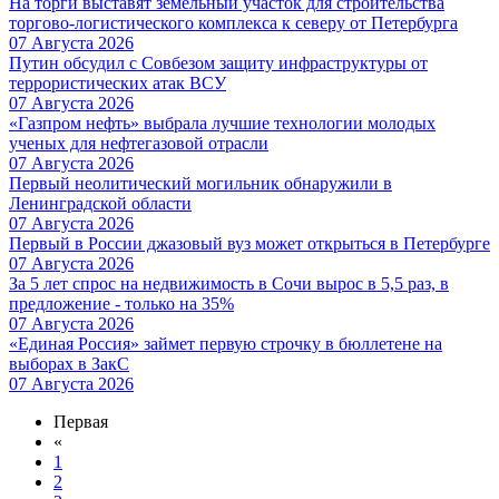
На торги выставят земельный участок для строительства
торгово-логистического комплекса к северу от Петербурга
07 Августа 2026
Путин обсудил с Совбезом защиту инфраструктуры от
террористических атак ВСУ
07 Августа 2026
«Газпром нефть» выбрала лучшие технологии молодых
ученых для нефтегазовой отрасли
07 Августа 2026
Первый неолитический могильник обнаружили в
Ленинградской области
07 Августа 2026
Первый в России джазовый вуз может открыться в Петербурге
07 Августа 2026
За 5 лет спрос на недвижимость в Сочи вырос в 5,5 раз, в
предложение - только на 35%
07 Августа 2026
«Единая Россия» займет первую строчку в бюллетене на
выборах в ЗакС
07 Августа 2026
Первая
«
1
2