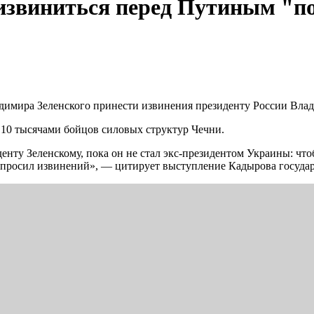
извиниться перед Путиным "по
димира Зеленского принести извинения президенту России Вла
 10 тысячами бойцов силовых структур Чечни.
денту Зеленскому, пока он не стал экс-президентом Украины: чт
осил извинений», — цитирует выступление Кадырова государс