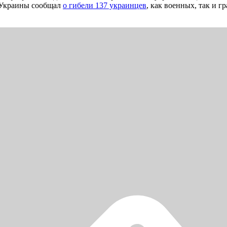
т Украины сообщал
о гибели 137 украинцев
, как военных, так и 