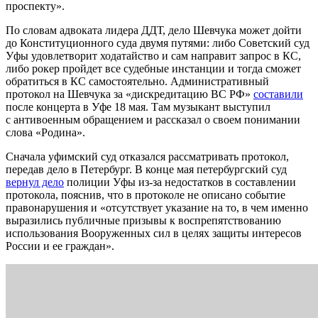
проспекту».
По словам адвоката лидера ДДТ, дело Шевчука может дойти
до Конституционного суда двумя путями: либо Советский суд
Уфы удовлетворит ходатайство и сам направит запрос в КС,
либо рокер пройдет все судебные инстанции и тогда сможет
обратиться в КС самостоятельно. Административный
протокол на Шевчука за «дискредитацию ВС РФ»
составили
после концерта в Уфе 18 мая. Там музыкант выступил
с антивоенным обращением и рассказал о своем понимании
слова «Родина».
Сначала уфимский суд отказался рассматривать протокол,
передав дело в Петербург. В конце мая петербургский суд
вернул дело
полиции Уфы из-за недостатков в составлении
протокола, пояснив, что в протоколе не описано событие
правонарушения и «отсутствует указание на то, в чем именно
выразились публичные призывы к воспрепятствованию
использования Вооруженных сил в целях защиты интересов
России и ее граждан».