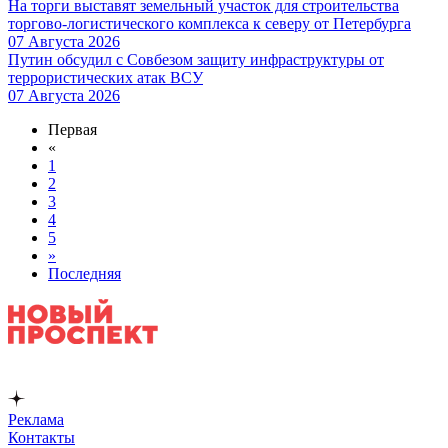
На торги выставят земельный участок для строительства
торгово-логистического комплекса к северу от Петербурга
07 Августа 2026
Путин обсудил с Совбезом защиту инфраструктуры от
террористических атак ВСУ
07 Августа 2026
Первая
«
1
2
3
4
5
»
Последняя
Реклама
Контакты