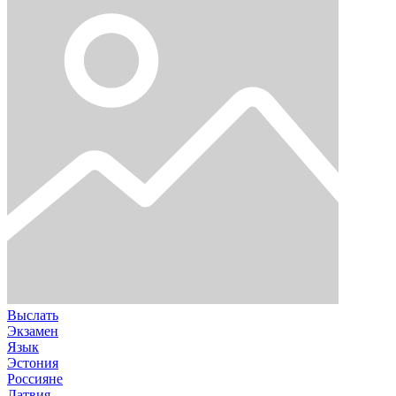
Выслать
Экзамен
Язык
Эстония
Россияне
Латвия