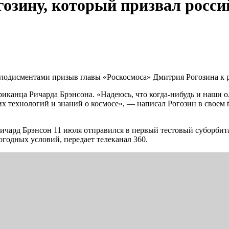
озину, который призвал росси
плодисментами призыв главы «Роскосмоса» Дмитрия Рогозина к
иканца Ричарда Брэнсона. «Надеюсь, что когда-нибудь и наши о
х технологий и знаний о космосе», — написал Рогозин в своем tw
ичард Брэнсон 11 июля отправился в первый тестовый суборбита
погодных условий, передает телеканал 360.