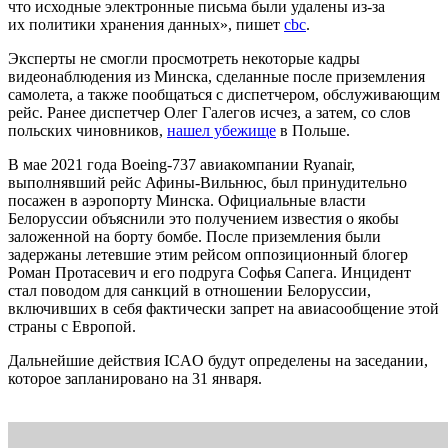
что исходные электронные письма были удалены из-за
их политики хранения данных», пишет
cbc
.
Эксперты не смогли просмотреть некоторые кадры
видеонаблюдения из Минска, сделанные после приземления
самолета, а также пообщаться с диспетчером, обслуживающим
рейс. Ранее диспетчер Олег Галегов исчез, а затем, со слов
польских чиновников,
нашел убежище
в Польше.
В мае 2021 года Boeing-737 авиакомпании Ryanair,
выполнявший рейс Афины-Вильнюс, был принудительно
посажен в аэропорту Минска. Официальные власти
Белоруссии объяснили это получением известия о якобы
заложенной на борту бомбе. После приземления были
задержаны летевшие этим рейсом оппозиционный блогер
Роман Протасевич и его подруга Софья Сапега. Инцидент
стал поводом для санкций в отношении Белоруссии,
включивших в себя фактически запрет на авиасообщение этой
страны с Европой.
Дальнейшие действия ICAO будут определены на заседании,
которое запланировано на 31 января.