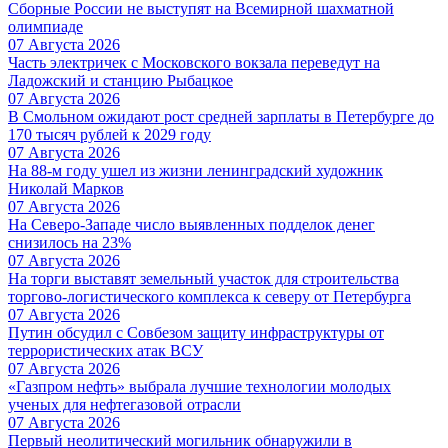
Сборные России не выступят на Всемирной шахматной
олимпиаде
07 Августа 2026
Часть электричек с Московского вокзала переведут на
Ладожский и станцию Рыбацкое
07 Августа 2026
В Смольном ожидают рост средней зарплаты в Петербурге до
170 тысяч рублей к 2029 году
07 Августа 2026
На 88-м году ушел из жизни ленинградский художник
Николай Марков
07 Августа 2026
На Северо-Западе число выявленных подделок денег
снизилось на 23%
07 Августа 2026
На торги выставят земельный участок для строительства
торгово-логистического комплекса к северу от Петербурга
07 Августа 2026
Путин обсудил с Совбезом защиту инфраструктуры от
террористических атак ВСУ
07 Августа 2026
«Газпром нефть» выбрала лучшие технологии молодых
ученых для нефтегазовой отрасли
07 Августа 2026
Первый неолитический могильник обнаружили в