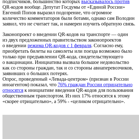
подписчиков, большинство которых
высказывалось против
QR-кодов вообще. Депутат Госдумы от «Единой России»
Евгений Попов выразил подозрение, что огромное
количество комментаторов были ботами, однако сам Володин
заявил, что не считает так, и намерен изучить обратную связь.
Законопроект о введении QR-кодов на транспорте — один
из двух предложенных правительством законопроектов
о введении
режима QR-кодов с 1 февраля
. Согласно ему,
приобретать билеты на самолеты или поезда возможно было
только при предъявлении QR-кода, свидетельствующего
о вакцинации. Инициатива вызвала большое недовольство
как со стороны граждан, так и со стороны авиаперевозчиков,
заявивших о больших потерях.
Опрос, проведенный «Левада-центром» (признан в России
иноагентом) показал, что
76% граждан России отрицательно
относятся
к инициативе введения QR-кодов для пользования
общественным транспортом. Из них 17% относятся к этому
«скорее отрицательно», а 59% - «целиком отрицательно».