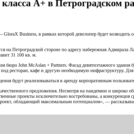
 класса А+ в Петроградском р
GloraX Business, в рамках которой девелопер будет возводить 
ся на Петроградской стороне по адресу набережная Адмирала Лаз
вит 31 100 кв. м.
м бюро John McAslan + Partners. Фасад девятиэтажного здания б
 под ресторан, кафе и другую необходимую инфраструктуру. Для
щения будут реализовываться в аренду корпоративным пользоват
качественного предложения. Несмотря на пандемию и широко о
ественные проекты исключительно востребованы, а конкуренция 
проект, обладающий максимальным потенциалом», — рассказыва