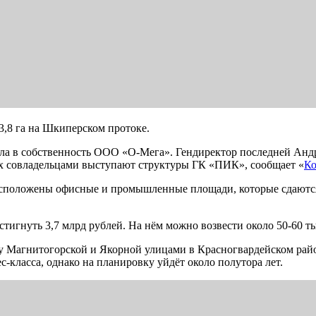
,8 га на Шкиперском протоке.
шла в собственность ООО «О-Мега». Гендиректор последней Ан
 совладельцами выступают структуры ГК «ПИК», сообщает «
Ко
положены офисные и промышленные площади, которые сдаются в 
тигнуть 3,7 млрд рублей. На нём можно возвести около 50-60 ты
у Магнитогорской и Якорной улицами в Красногвардейском райо
с-класса, однако на планировку уйдёт около полутора лет.