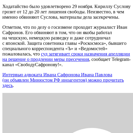
Ходатайство было удовлетворено 29 ноября. Кириллу Суслову
грозит от 12 до 20 лет лишения свободы. Неизвестно, в чем
именно обвиняют Суслова, материалы дела засекречены.
Отметим, что по делу о госизмене проходит журналист Иван
Сафронов. Его обвиняют в том, что он якобы работал
на чешскую, немецкую разведку и даже сотрудничал
с японской. Защита советника главы «Роскосмоса», бывшего
специального корреспондента «Ъ» и «Ведомостей»
пожаловалась, что
суд затягивает сроки назначения апелляции
на решение о продлении меры пресечения
, сообщает Telegram-
канал «СвободуСафронову!».
Интервью адвоката Ивана Сафронова Ивана Павлова
(он объявлен Минюстом РФ иноагентом) можно прочитать
здесь
.