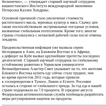
бесконечно», — утверждает старший научный сотрудник
вашингтонского Института международной экономики
Петерсона Каллен Хендрикс.
Основной причиной стало увеличение стоимости
растительного масла, зерновых культур и мяса. Скачку цен
также поспособствовали экстремальные погодные условия,
вызванные глобальным потеплением. Кроме того, многие
страны столкнулись с нехваткой рабочей силы после отмены
локдауна.
Продовольственная инфляция уже вызвала серию
беспорядков в Азии, на Ближнем Востоке и в Африке,
а дефицит на Кубе вызвал крупнейшие протесты последних
десятилетий. Старший научный сотрудник по глобальному
устойчивому развитию в Уорикском университете
Великобритании Аластер Смит указывает на то, что жителям
Ближнего Востока купить еду сейчас стало труднее, чем
во время протестов 2011 года, которые привели
к госпереворотам в Тунисе, Ливии и Египте. Россияне
осталась в стороне от глобального тренда. За год еда в нашей
стране подорожала на 7,9 процента. В середине августа
Федеральная антимонопольная служба пообещала разработать
меры регулирования наценок на продукты.