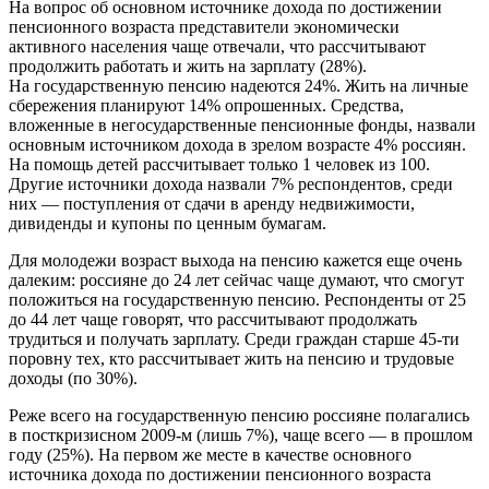
На вопрос об основном источнике дохода по достижении
пенсионного возраста представители экономически
активного населения чаще отвечали, что рассчитывают
продолжить работать и жить на зарплату (28%).
На государственную пенсию надеются 24%. Жить на личные
сбережения планируют 14% опрошенных. Средства,
вложенные в негосударственные пенсионные фонды, назвали
основным источником дохода в зрелом возрасте 4% россиян.
На помощь детей рассчитывает только 1 человек из 100.
Другие источники дохода назвали 7% респондентов, среди
них — поступления от сдачи в аренду недвижимости,
дивиденды и купоны по ценным бумагам.
Для молодежи возраст выхода на пенсию кажется еще очень
далеким: россияне до 24 лет сейчас чаще думают, что смогут
положиться на государственную пенсию. Респонденты от 25
до 44 лет чаще говорят, что рассчитывают продолжать
трудиться и получать зарплату. Среди граждан старше 45-ти
поровну тех, кто рассчитывает жить на пенсию и трудовые
доходы (по 30%).
Реже всего на государственную пенсию россияне полагались
в посткризисном 2009-м (лишь 7%), чаще всего — в прошлом
году (25%). На первом же месте в качестве основного
источника дохода по достижении пенсионного возраста