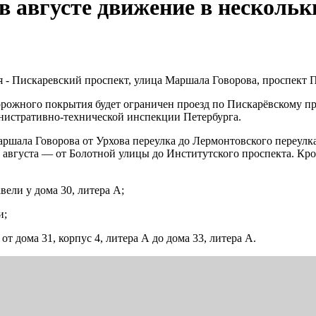
 августе движение в нескольк
я - Пискаревский проспект, улица Маршала Говорова, проспект 
дорожного покрытия будет ограничен проезд по Пискарёвскому п
инистративно-технической инспекции Петербурга.
аршала Говорова от Урхова переулка до Лермонтовского переулка
2 августа — от Болотной улицы до Институтского проспекта. Кро
вели у дома 30, литера А;
и;
т дома 31, корпус 4, литера А до дома 33, литера А.