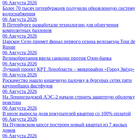
06 Августа 2026
Более 70 тысяч петербуржцев получили обновленную систему
водоснабжения
06 Августа 2026
В Петербурге разработали технологию для облегчения
композитных баллонов
06 Августа 2026
Царское Село примет финал первого сезона велозаезда Tour de
Russie
06 Августа 2026
Великобритания ввела санкции против Озон-банка
06 Августа 2026
Лучший проект КРТ Ленобласти – микрорайон «Город Звёзд»
06 Августа 2026
Роскачество нашло кишечную палочку в бургерах сетях пяти
крупнейших фастфудов
06 Августа 2026
На Ленинградской АЭС-2 начали строить защитную оболочку
реактора
06 Августа 2026
В июле выросла доля покупателей квартир со 100% оплатой
06 Августа 2026
На Пулковском шоссе построен новый квартал из 7 жилых
домов
06 Августа 2026