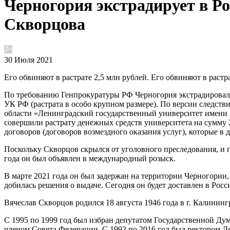
Черногория экстрадирует в Р
Скворцова
30 Июля 2021
Его обвиняют в растрате 2,5 млн рублей. Его обвиняют в растра
По требованию Генпрокуратуры РФ Черногория экстрадировали 
УК РФ (растрата в особо крупном размере). По версии следств
области «Ленинградский государственный университет имени 
совершили растрату денежных средств университета на сумму 
договоров (договоров возмездного оказания услуг), которые в 
Поскольку Скворцов скрылся от уголовного преследования, и
года он был объявлен в международный розыск.
В марте 2021 года он был задержан на территории Черногории
добилась решения о выдаче. Сегодня он будет доставлен в Росс
Вячеслав Скворцов родился 18 августа 1946 года в г. Калининг
С 1995 по 1999 год был избран депутатом Государственной Ду
членом Совета Федерации. С 1992 по 2016 год был ректором Л