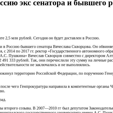
оссию экс сенатора и бывшего
те 2,5 млн рублей. Сегодня он будет доставлен в Россию.
в Россию бывшего сенатора Вячеслава Скворцова. Он обвиняетс
ия, с 2014 по 2017 гг. ректор «Государственного автономного о
А.С. Пушкина» Вячеслав Скворцов совместно с директором Алта
2 491 333 рублей. Так, они перечислили эту сумму на личные р
действительности не заключались и не выполнялись.
 покинул территорию Российской Федерации, по поручению Гене
, после чего Генпрокуратура направила в компетентные органы 
ию.
рад.
мы второго созыва. В 2007—2010 гг был депутатом Законодатель
енинградского государственного университета имени А.С. Пушк