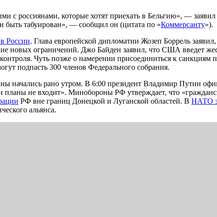
ми с россиянами, которые хотят приехать в Бельгию», — заявил
н быть табуирован», — сообщил он (цитата по «
Коммерсанту
»).
ив России
. Глава европейской дипломатии Жозеп Боррель заявил
ние новых ограничений. Джо Байден заявил, что США введет же
 контроля. Чуть позже о намерении присоединиться к санкциям 
огут подпасть 300 членов Федерального собрания.
ны начались рано утром. В 6:00 президент Владимир Путин офи
 планы не входит». Минобороны РФ утверждает, что «гражданс
рации
РФ вне границ Донецкой и Луганской областей. В
НАТО з
ческого альянса.