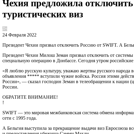
Чехия предложила отключить Р
туристических виз
24 Февраля 2022
Президент Чехии призвал отключить Россию от SWIFT. А Бельг
Президент Чехии Милош Земан призвал отключить от системы 
специальную операцию в Донбассе. Сегодня утром российски
«Я люблю русскую культуру, уважаю жертвы русского народа во 
объявления ***** вступили чужие войска. Россия этими дейс
России», — сказал господин Земан в телеобращении к нации (ц
России.
ОБРАТИТЕ ВНИМАНИЕ!
!
SWIFT — это мировая межбанковская система обмена информац
сети с 1995 года.
А Бельгия выступила за прекращение выдачи виз Евросоюза все
и предоставления убежища Сэмми Махди.