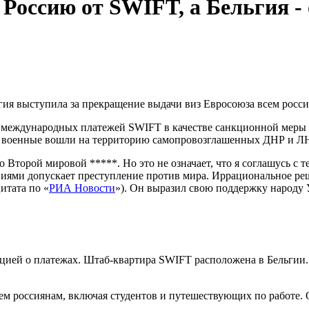
оссию от SWIFT, а Бельгия - 
ия выступила за прекращение выдачи виз Евросоюза всем росси
международных платежей SWIFT в качестве санкционной меры и
е военные вошли на территорию самопровозглашенных ДНР и Л
Второй мировой *****. Но это не означает, что я соглашусь с т
твиями допускает преступление против мира. Иррациональное р
итата по «
РИА Новости
»). Он выразил свою поддержку народу
ией о платежах. Штаб-квартира SWIFT расположена в Бельгии. 
м россиянам, включая студентов и путешествующих по работе. О