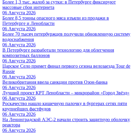
Более 1,3 тыс. жалоб за сутки: в Петербурге фиксируют
массовые сбои интернета
06 Августа 2026
Более 8,5 тонны опасного мяса изъяли из продажи в
Петербурге и Ленобласти
06 Августа 2026
Более 70 тысяч петербуржцев получили обновленную систему
водоснабжения
06 Августа 2026
В Петербурге разработали технологию для облегчения
композитных баллонов
06 Августа 2026
Царское Село примет финал первого сезона велозаезда Tour de
Russie
06 Августа 2026
Великобритания ввела санкции против Озон-банка
06 Августа 2026
Лучший проект КРТ Ленобласти – микрорайон «Город Звёзд»
06 Августа 2026
Роскачество нашло кишечную палочку в бургерах сетях пяти
крупнейших фастфудов
06 Августа 2026
На Ленинградской АЭС-2 начали строить защитную оболочку
реактора
06 Августа 2026