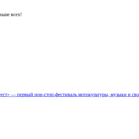
ньше всех!
Фест» — первый нон-стоп-фестиваль мотокультуры, музыки и св