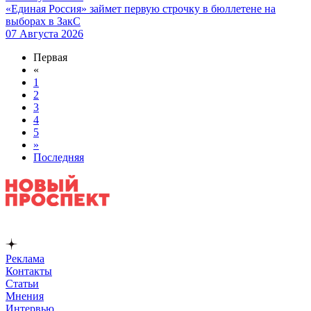
«Единая Россия» займет первую строчку в бюллетене на
выборах в ЗакС
07 Августа 2026
Первая
«
1
2
3
4
5
»
Последняя
Реклама
Контакты
Статьи
Мнения
Интервью