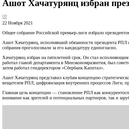
Ашот Хачатурянц избран през
22 Ноября 2021
Общее собрание Российской премьер-лиги избрало президенто
Ашот Хачатурянц, исполнявший обязанности президента РПЛ с
собрания проголосовали за его кандидатуру единогласно.
Хачатурянц избран на пятилетний срок. Он стал исполняющим 
работал главой департамента в Минэкономразвития, был советн
затем работал гендиректором «Сбербанк Капитал».
Ашот Хачатурянц представил клубам концепцию стратегическо
вещателем РПЛ, цифровизация внутренних процессов Лиги, пр
Главная цель концепции — становление РПЛ как конкурентос
внимание как зрителей и потенциальных партнеров, так и зару